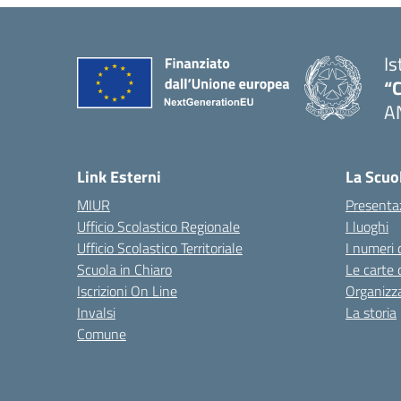
Is
“C
A
— 
Link Esterni
La Scuo
MIUR
Presenta
Ufficio Scolastico Regionale
I luoghi
Ufficio Scolastico Territoriale
I numeri 
Scuola in Chiaro
Le carte 
Iscrizioni On Line
Organizz
Invalsi
La storia
Comune