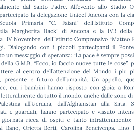
almente dal Santo Padre. All’evento allo Stadio O
partecipato la delegazione Unicef Ancona con la cla
Scuola Primaria “C. Faiani” dell’Istituto Comp
della Margherita Hack” di Ancona e la IVB della
a “IV Novembre” dell’Istituto Comprensivo “Matteo R
igi. Dialogando con i piccoli partecipanti il Ponte
o un messaggio di speranza: “La pace è sempre possib
 della G.M.B, “Ecco, io faccio nuove tutte le cose”,
ettere al centro dell’attenzione del Mondo i più pi
si, presente e futuro dell’umanità. Un appello, que
ice, cui i bambini hanno risposto con gioia: a Ro
i letteralmente da tutto il mondo, anche dalle zone di
alestina all’Ucraina, dall’Afghanistan alla Siria.
rati e guardati, hanno partecipato e vissuto inten
a giornata ricca di ospiti e tanto intrattenimento
l Bano, Orietta Berti, Carolina Bencivenga. Lino B