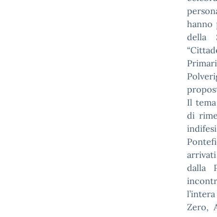
person
hanno 
della 
“Citta
Primari
Polver
propost
Il tema
di rim
indife
Pontef
arrivat
dalla P
incont
l’inter
Zero, A