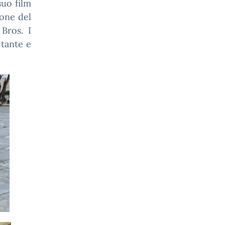
suo film
ione del
 Bros. I
 tante e