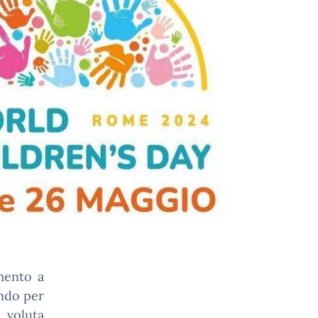
mento a
ondo per
 voluta