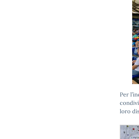
Per l’i
condiv
loro di