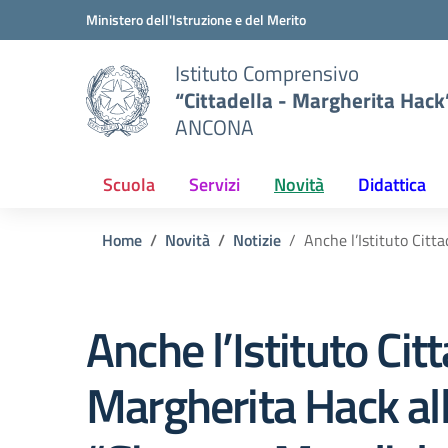
Vai ai contenuti
Vai al menu di navigazione
Vai al footer
Ministero dell'Istruzione e del Merito
Istituto Comprensivo
“Cittadella - Margherita Hack
ANCONA
Scuola
Servizi
Novità
Didattica
Home
Novità
Notizie
Anche l’Istituto Cit
Anche l’Istituto Cit
Margherita Hack al