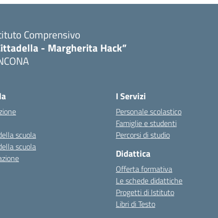
tituto Comprensivo
ittadella - Margherita Hack”
NCONA
Visita la pagina iniziale della scuola
la
I Servizi
zione
Personale scolastico
Famiglie e studenti
della scuola
Percorsi di studio
della scuola
Didattica
azione
Offerta formativa
Le schede didattiche
Progetti di Istituto
Libri di Testo