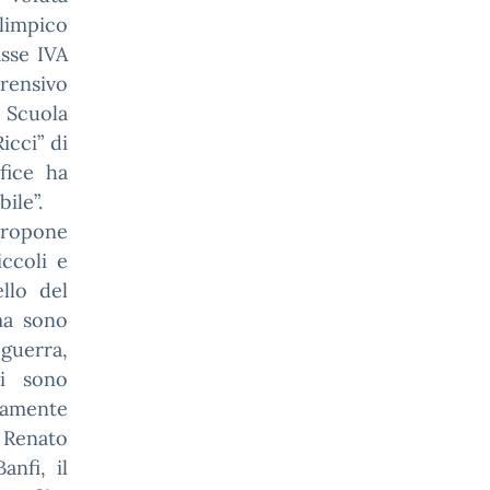
limpico
sse IVA
rensivo
 Scuola
icci” di
fice ha
ile”.
 propone
ccoli e
llo del
ma sono
 guerra,
 Si sono
samente
: Renato
anfi, il