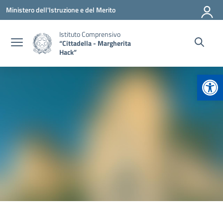
Vai ai contenuti
Vai al menu di navigazione
Vai al footer
Ministero dell'Istruzione e del Merito
Istituto Comprensivo
“Cittadella - Margherita
Hack”
Apr