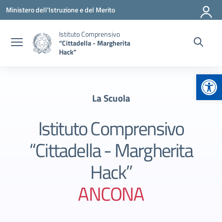
Vai ai contenuti
Vai al menu di navigazione
Vai al footer
Ministero dell'Istruzione e del Merito
Istituto Comprensivo
“Cittadella - Margherita
Hack”
Apr
La Scuola
Istituto Comprensivo
“Cittadella - Margherita
Hack”
ANCONA