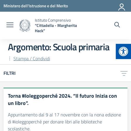
Vai ai contenuti
Vai al menu di navigazione
Vai al footer
Ministero dell'Istruzione e del Merito
Istituto Comprensivo
“Cittadella - Margherita
Hack”
Apr
Argomento: Scuola primaria
Stampa / Condividi
FILTRI
Torna #Ioleggoperché 2024. “Il futuro Inizia con
un libro”.
Appuntamento dal 9 al 17 novembre con la nona edizione
di #ioleggoperché per donare libri alle biblioteche
scolastiche.