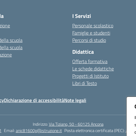
Visita la pagina iniziale della scuola
la
I Servizi
zione
Personale scolastico
Famiglie e studenti
della scuola
Percorsi di studio
della scuola
Didattica
azione
Offerta formativa
Le schede didattiche
Progetti di Istituto
Libri di Testo
cy
Dichiarazione di accessibilità
Note legali
Indirizzo:
Via Tiziano, 50 - 60125 Ancona
1
Email:
anic81600p@istruzione.it
Posta elettronica certificata (PEC):
anic8