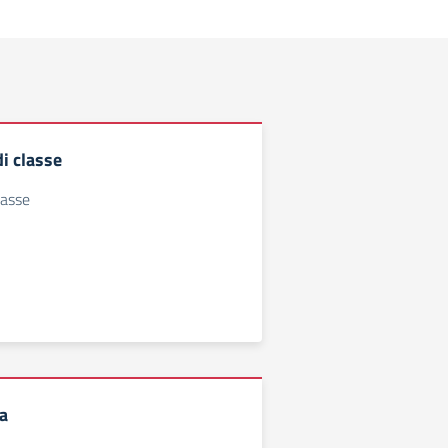
i classe
lasse
a