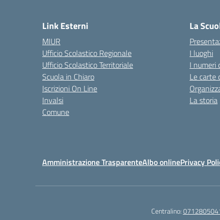
— 
Link Esterni
La Scuo
MIUR
Presenta
Ufficio Scolastico Regionale
I luoghi
Ufficio Scolastico Territoriale
I numeri 
Scuola in Chiaro
Le carte 
Iscrizioni On Line
Organizz
Invalsi
La storia
Comune
Amministrazione Trasparente
Albo online
Privacy Poli
Centralino:
071280504