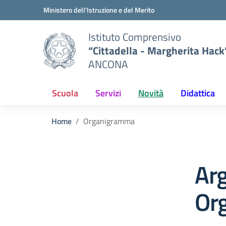
Vai ai contenuti
Vai al menu di navigazione
Vai al footer
Ministero dell'Istruzione e del Merito
Istituto Comprensivo
“Cittadella - Margherita Hack
ANCONA
Scuola
Servizi
Novità
Didattica
Home
Organigramma
Ar
Or