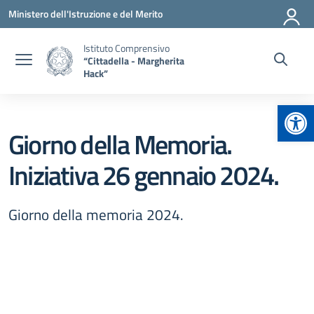
Vai ai contenuti
Vai al menu di navigazione
Vai al footer
Ministero dell'Istruzione e del Merito
Istituto Comprensivo
“Cittadella - Margherita
Hack”
Apr
Giorno della Memoria.
Iniziativa 26 gennaio 2024.
Giorno della memoria 2024.