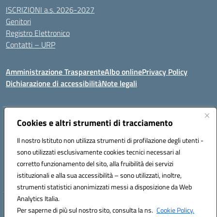
ISCRIZIONI a.s. 2026-2027
Genitori
Registro Elettronico
Contatti – URP
Amministrazione Trasparente
Albo online
Privacy Policy
Dichiarazione di accessibilità
Note legali
Indirizzo:
Cookies e altri strumenti di tracciamento
Via Tiziano, 50 - 60125 Ancona
Centralino:
0712805041
Email:
anic81600p@istruzione.it
Il nostro Istituto non utilizza strumenti di profilazione degli utenti -
Posta elettronica certificata (PEC):
anic81600p@pec.istruzione.it
sono utilizzati esclusivamente cookies tecnici necessari al
Codice fiscale: 93084460422
corretto funzionamento del sito, alla fruibilità dei servizi
Codice meccanografico:
ANIC81600P
istituzionali e alla sua accessibilità – sono utilizzati, inoltre,
strumenti statistici anonimizzati messi a disposizione da Web
Analytics Italia.
Hosting & Powered by 3D Solution S.r.l.
Per saperne di più sul nostro sito, consulta la ns.
Cookie Policy.