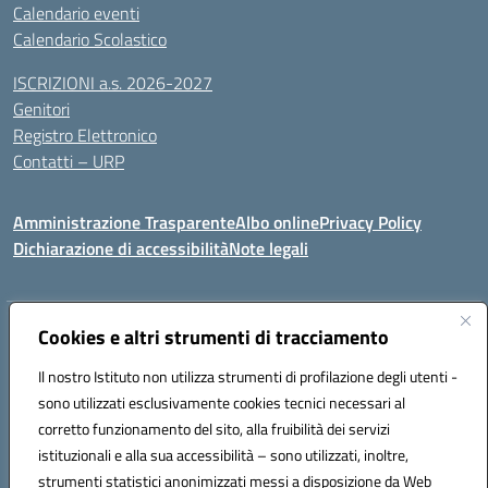
Calendario eventi
Calendario Scolastico
ISCRIZIONI a.s. 2026-2027
Genitori
Registro Elettronico
Contatti – URP
Amministrazione Trasparente
Albo online
Privacy Policy
Dichiarazione di accessibilità
Note legali
Indirizzo:
Cookies e altri strumenti di tracciamento
Via Tiziano, 50 - 60125 Ancona
Centralino:
0712805041
Email:
anic81600p@istruzione.it
Il nostro Istituto non utilizza strumenti di profilazione degli utenti -
Posta elettronica certificata (PEC):
anic81600p@pec.istruzione.it
sono utilizzati esclusivamente cookies tecnici necessari al
Codice fiscale: 93084460422
corretto funzionamento del sito, alla fruibilità dei servizi
Codice meccanografico:
ANIC81600P
istituzionali e alla sua accessibilità – sono utilizzati, inoltre,
strumenti statistici anonimizzati messi a disposizione da Web