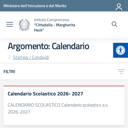
Vai ai contenuti
Vai al menu di navigazione
Vai al footer
Ministero dell'Istruzione e del Merito
Istituto Comprensivo
“Cittadella - Margherita
Hack”
Apr
Argomento: Calendario
Stampa / Condividi
FILTRI
Calendario Scolastico 2026- 2027
CALENDARIO SCOLASTICO Calendario scolastico a.s.
2026-2027