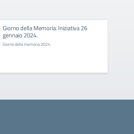
Giorno della Memoria. Iniziativa 26
Iscri
gennaio 2024.
a.s.
Giorno della memoria 2024.
Prova o
percors
grado “