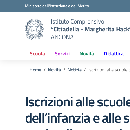
Vai ai contenuti
Vai al menu di navigazione
Vai al footer
Ministero dell'Istruzione e del Merito
Istituto Comprensivo
“Cittadella - Margherita Hack
ANCONA
Scuola
Servizi
Novità
Didattica
Home
Novità
Notizie
Iscrizioni alle scuole
Iscrizioni alle scuol
dell’infanzia e alle 