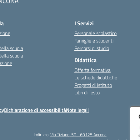
NCONA
Visita la pagina iniziale della scuola
la
I Servizi
zione
Personale scolastico
Famiglie e studenti
della scuola
Percorsi di studio
della scuola
Didattica
azione
Offerta formativa
Le schede didattiche
Progetti di Istituto
Libri di Testo
cy
Dichiarazione di accessibilità
Note legali
Indirizzo:
Via Tiziano, 50 - 60125 Ancona