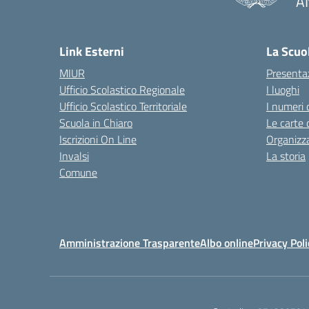
A
— 
Link Esterni
La Scuo
MIUR
Presenta
Ufficio Scolastico Regionale
I luoghi
Ufficio Scolastico Territoriale
I numeri 
Scuola in Chiaro
Le carte 
Iscrizioni On Line
Organizz
Invalsi
La storia
Comune
Amministrazione Trasparente
Albo online
Privacy Poli