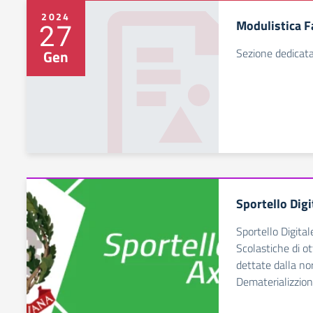
2024
Modulistica F
27
Sezione dedicata
Gen
Sportello Digi
Sportello Digital
Scolastiche di ot
dettate dalla no
Dematerializzio