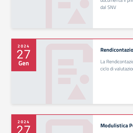
documenta il pri
dal SNV
2024
Rendicontazio
27
La Rendicontazio
Gen
ciclo di valutazi
2024
Modulistica P
27