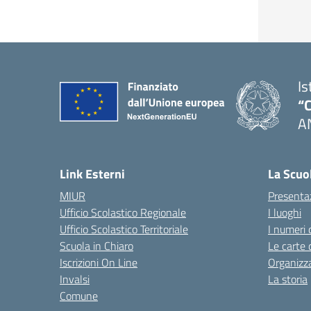
Is
“C
A
— 
Link Esterni
La Scuo
MIUR
Presenta
Ufficio Scolastico Regionale
I luoghi
Ufficio Scolastico Territoriale
I numeri 
Scuola in Chiaro
Le carte 
Iscrizioni On Line
Organizz
Invalsi
La storia
Comune