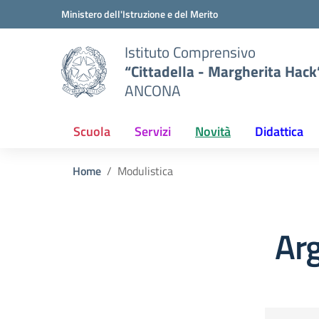
Vai ai contenuti
Vai al menu di navigazione
Vai al footer
Ministero dell'Istruzione e del Merito
Istituto Comprensivo
“Cittadella - Margherita Hack
ANCONA
Scuola
Servizi
Novità
Didattica
Home
Modulistica
Ar