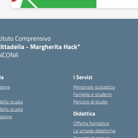
tituto Comprensivo
ittadella - Margherita Hack”
NCONA
Visita la pagina iniziale della scuola
la
I Servizi
zione
Personale scolastico
Famiglie e studenti
della scuola
Percorsi di studio
della scuola
Didattica
azione
Offerta formativa
Le schede didattiche