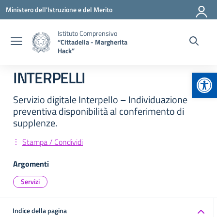
Vai ai contenuti
Vai al menu di navigazione
Vai al footer
Ministero dell'Istruzione e del Merito
Istituto Comprensivo
“Cittadella - Margherita
Hack”
Apr
INTERPELLI
Servizio digitale Interpello – Individuazione
preventiva disponibilità al conferimento di
supplenze.
Stampa / Condividi
Argomenti
Servizi
Indice della pagina