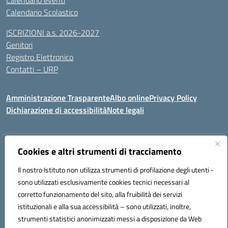
Calendario eventi
Calendario Scolastico
ISCRIZIONI a.s. 2026-2027
Genitori
Registro Elettronico
Contatti – URP
Amministrazione Trasparente
Albo online
Privacy Policy
Dichiarazione di accessibilità
Note legali
Indirizzo:
Cookies e altri strumenti di tracciamento
Via Tiziano, 50 - 60125 Ancona
Centralino:
0712805041
Email:
anic81600p@istruzione.it
Il nostro Istituto non utilizza strumenti di profilazione degli utenti -
Posta elettronica certificata (PEC):
anic81600p@pec.istruzione.it
sono utilizzati esclusivamente cookies tecnici necessari al
Codice fiscale: 93084460422
corretto funzionamento del sito, alla fruibilità dei servizi
Codice meccanografico:
ANIC81600P
istituzionali e alla sua accessibilità – sono utilizzati, inoltre,
strumenti statistici anonimizzati messi a disposizione da Web