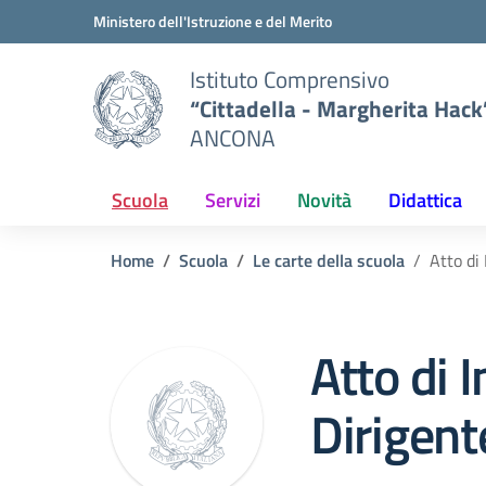
Vai ai contenuti
Vai al menu di navigazione
Vai al footer
Ministero dell'Istruzione e del Merito
Istituto Comprensivo
“Cittadella - Margherita Hack
ANCONA
Scuola
Servizi
Novità
Didattica
Home
Scuola
Le carte della scuola
Atto di 
Atto di I
Dirigent