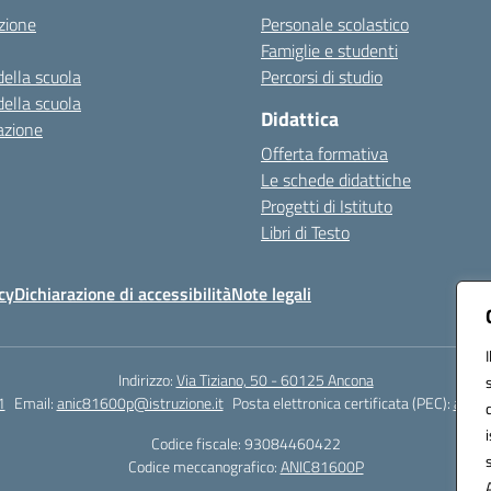
zione
Personale scolastico
Famiglie e studenti
della scuola
Percorsi di studio
della scuola
Didattica
azione
Offerta formativa
Le schede didattiche
Progetti di Istituto
Libri di Testo
cy
Dichiarazione di accessibilità
Note legali
Indirizzo:
Via Tiziano, 50 - 60125 Ancona
1
Email:
anic81600p@istruzione.it
Posta elettronica certificata (PEC):
anic8
Codice fiscale: 93084460422
Codice meccanografico:
ANIC81600P