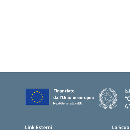
Is
“C
A
— 
Link Esterni
La Scuo