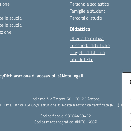
zione
Personale scolastico
Famiglie e studenti
della scuola
Percorsi di studio
della scuola
Didattica
azione
Offerta formativa
Le schede didattiche
Progetti di Istituto
Libri di Testo
cy
Dichiarazione di accessibilità
Note legali
Indirizzo:
Via Tiziano, 50 - 60125 Ancona
1
Email:
anic81600p@istruzione.it
Posta elettronica certificata (PEC):
anic8
Codice fiscale: 93084460422
Codice meccanografico:
ANIC81600P