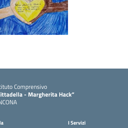
tituto Comprensivo
ittadella - Margherita Hack”
NCONA
Visita la pagina iniziale della scuola
la
I Servizi