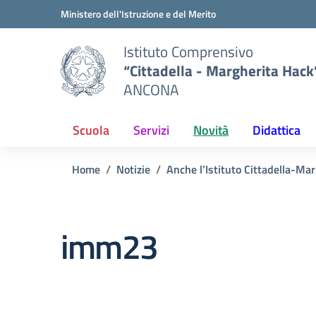
Vai ai contenuti
Vai al menu di navigazione
Vai al footer
Ministero dell'Istruzione e del Merito
Istituto Comprensivo
“Cittadella - Margherita Hack
ANCONA
Scuola
Servizi
Novità
Didattica
Home
Notizie
Anche l’Istituto Cittadella-Ma
imm23