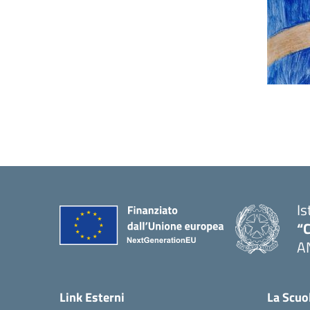
Is
“C
A
— 
Link Esterni
La Scuo