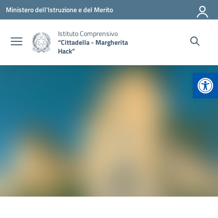
Vai ai contenuti
Vai al menu di navigazione
Vai al footer
Ministero dell'Istruzione e del Merito
Istituto Comprensivo
“Cittadella - Margherita
Hack”
Apr