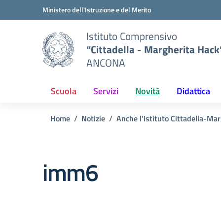
Vai ai contenuti
Vai al menu di navigazione
Vai al footer
Ministero dell'Istruzione e del Merito
Istituto Comprensivo
“Cittadella - Margherita Hack
ANCONA
Scuola
Servizi
Novità
Didattica
Home
Notizie
Anche l’Istituto Cittadella-Ma
imm6