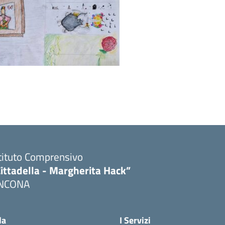
tituto Comprensivo
ittadella - Margherita Hack”
NCONA
Visita la pagina iniziale della scuola
la
I Servizi