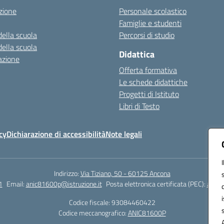
zione
Personale scolastico
Famiglie e studenti
della scuola
Percorsi di studio
della scuola
Didattica
azione
Offerta formativa
Le schede didattiche
Progetti di Istituto
Libri di Testo
cy
Dichiarazione di accessibilità
Note legali
Indirizzo:
Via Tiziano, 50 - 60125 Ancona
1
Email:
anic81600p@istruzione.it
Posta elettronica certificata (PEC):
anic8
Codice fiscale: 93084460422
Codice meccanografico:
ANIC81600P