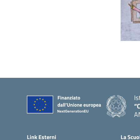
Is
“C
A
— 
Link Esterni
La Scuo