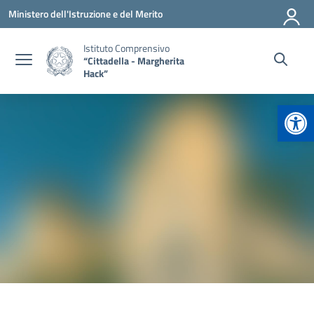
Vai ai contenuti
Vai al menu di navigazione
Vai al footer
Ministero dell'Istruzione e del Merito
Istituto Comprensivo
“Cittadella - Margherita
Hack”
Apr