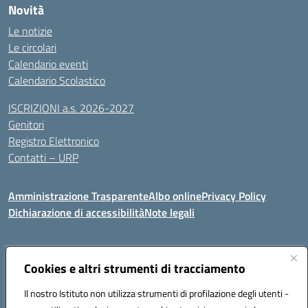
Novità
Le notizie
Le circolari
Calendario eventi
Calendario Scolastico
ISCRIZIONI a.s. 2026-2027
Genitori
Registro Elettronico
Contatti – URP
Amministrazione Trasparente
Albo online
Privacy Policy
Dichiarazione di accessibilità
Note legali
Indirizzo:
Cookies e altri strumenti di tracciamento
Via Tiziano, 50 - 60125 Ancona
Centralino:
0712805041
Email:
anic81600p@istruzione.it
Il nostro Istituto non utilizza strumenti di profilazione degli utenti -
Posta elettronica certificata (PEC):
anic81600p@pec.istruzione.it