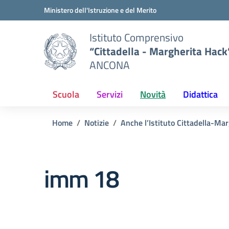
Vai ai contenuti
Vai al menu di navigazione
Vai al footer
Ministero dell'Istruzione e del Merito
Istituto Comprensivo
“Cittadella - Margherita Hack
ANCONA
Scuola
Servizi
Novità
Didattica
Home
Notizie
Anche l’Istituto Cittadella-Ma
imm 18