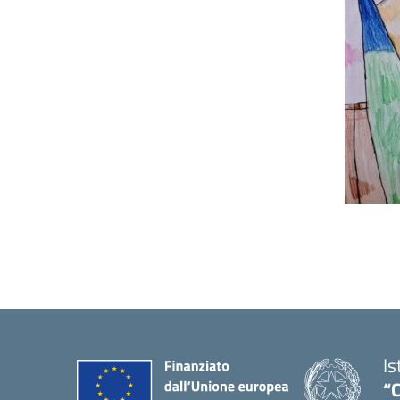
Is
“C