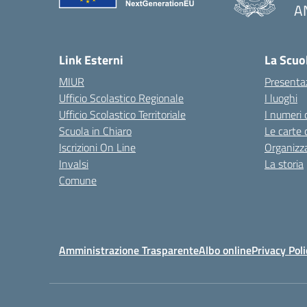
A
— 
Link Esterni
La Scuo
MIUR
Presenta
Ufficio Scolastico Regionale
I luoghi
Ufficio Scolastico Territoriale
I numeri 
Scuola in Chiaro
Le carte 
Iscrizioni On Line
Organizz
Invalsi
La storia
Comune
Amministrazione Trasparente
Albo online
Privacy Poli