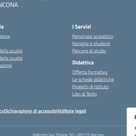
NCONA
Visita la pagina iniziale della scuola
la
I Servizi
zione
Personale scolastico
Famiglie e studenti
della scuola
Percorsi di studio
della scuola
Didattica
azione
Offerta formativa
Le schede didattiche
Progetti di Istituto
Libri di Testo
cy
Dichiarazione di accessibilità
Note legali
Indirizzo:
Via Tiziano, 50 - 60125 Ancona