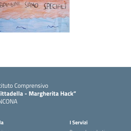
tituto Comprensivo
ittadella - Margherita Hack”
NCONA
Visita la pagina iniziale della scuola
la
I Servizi