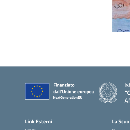
Is
“C
A
— 
Link Esterni
La Scuo