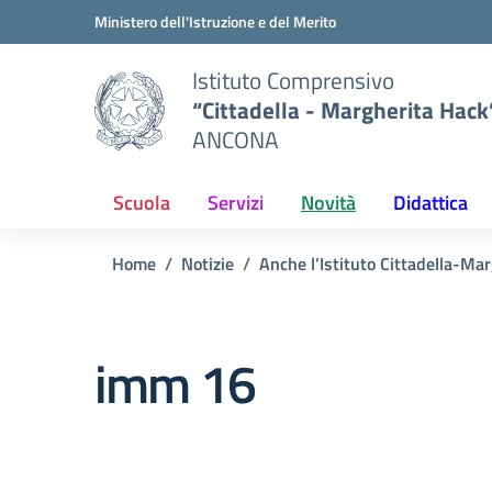
Vai ai contenuti
Vai al menu di navigazione
Vai al footer
Ministero dell'Istruzione e del Merito
Istituto Comprensivo
“Cittadella - Margherita Hack
ANCONA
Scuola
Servizi
Novità
Didattica
Home
Notizie
Anche l’Istituto Cittadella-Ma
imm 16