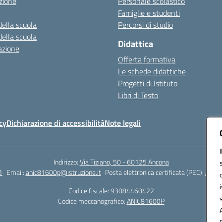
zione
Personale scolastico
Famiglie e studenti
della scuola
Percorsi di studio
della scuola
Didattica
azione
Offerta formativa
Le schede didattiche
Progetti di Istituto
Libri di Testo
cy
Dichiarazione di accessibilità
Note legali
Indirizzo:
Via Tiziano, 50 - 60125 Ancona
1
Email:
anic81600p@istruzione.it
Posta elettronica certificata (PEC):
anic8
Codice fiscale: 93084460422
Codice meccanografico:
ANIC81600P