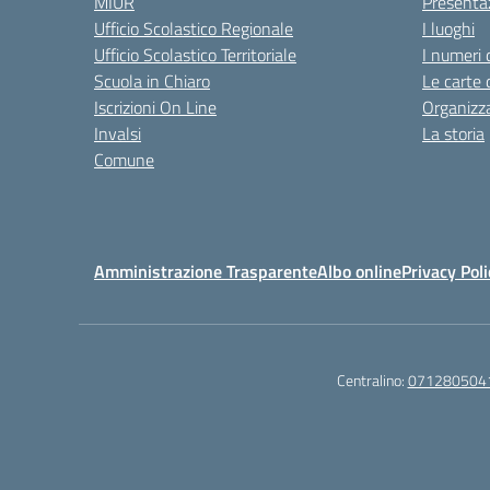
MIUR
Presenta
Ufficio Scolastico Regionale
I luoghi
Ufficio Scolastico Territoriale
I numeri 
Scuola in Chiaro
Le carte 
Iscrizioni On Line
Organizz
Invalsi
La storia
Comune
Amministrazione Trasparente
Albo online
Privacy Poli
Centralino:
071280504