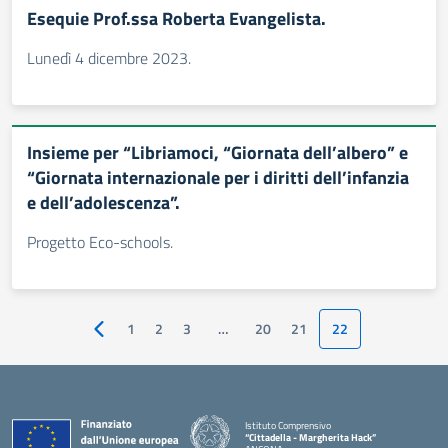
Esequie Prof.ssa Roberta Evangelista.
Lunedì 4 dicembre 2023.
Insieme per “Libriamoci, “Giornata dell’albero” e
“Giornata internazionale per i diritti dell’infanzia
e dell’adolescenza”.
Progetto Eco-schools.
1
2
3
…
20
21
22
Pagina precedente
Istituto Comprensivo
“Cittadella - Margherita Hack”