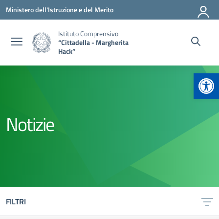
Vai ai contenuti
Vai al menu di navigazione
Vai al footer
Ministero dell'Istruzione e del Merito
Istituto Comprensivo
“Cittadella - Margherita
Hack”
Apr
Notizie
FILTRI