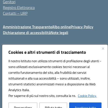
Genitori
Registro Elettronico
Contatti – URP
Amministrazione Trasparente
Albo online
Privacy Policy
Dichiarazione di accessibilità
Note legali
Indirizzo:
Cookies e altri strumenti di tracciamento
Via Tiziano, 50 - 60125 Ancona
Centralino:
0712805041
Email:
anic81600p@istruzione.it
Il nostro Istituto non utilizza strumenti di profilazione degli utenti -
Posta elettronica certificata (PEC):
anic81600p@pec.istruzione.it
sono utilizzati esclusivamente cookies tecnici necessari al
Codice fiscale: 93084460422
corretto funzionamento del sito, alla fruibilità dei servizi
Codice meccanografico:
ANIC81600P
istituzionali e alla sua accessibilità – sono utilizzati, inoltre,
strumenti statistici anonimizzati messi a disposizione da Web
Analytics Italia.
Hosting & Powered by 3D Solution S.r.l.
Per saperne di più sul nostro sito, consulta la ns.
Cookie Policy.
Concept & Design by Designers Italia
Personalizza
Rifiuta tutto
Accettare tutto