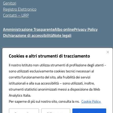
Genitori
Registro Elettronico
Contatti – URP
Amministrazione Trasparente
Albo online
Privacy Policy
Dichiarazione di accessibilità
Note legali
Indirizzo:
Cookies e altri strumenti di tracciamento
Via Tiziano, 50 - 60125 Ancona
Centralino:
0712805041
Email:
anic81600p@istruzione.it
Il nostro Istituto non utilizza strumenti di profilazione degli utenti -
Posta elettronica certificata (PEC):
anic81600p@pec.istruzione.it
sono utilizzati esclusivamente cookies tecnici necessari al
Codice fiscale: 93084460422
corretto funzionamento del sito, alla fruibilità dei servizi
Codice meccanografico:
ANIC81600P
istituzionali e alla sua accessibilità – sono utilizzati, inoltre,
strumenti statistici anonimizzati messi a disposizione da Web
Analytics Italia.
Hosting & Powered by 3D Solution S.r.l.
Per saperne di più sul nostro sito, consulta la ns.
Cookie Policy.
Concept & Design by Designers Italia