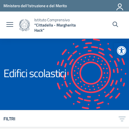
Vai ai contenuti
Vai al menu di navigazione
Vai al footer
Ministero dell'Istruzione e del Merito
Istituto Comprensivo
“Cittadella - Margherita
Hack”
Apr
Edifici scolastici
FILTRI