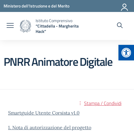
Vai ai contenuti
Vai al menu di navigazione
Vai al footer
Ministero dell'Istruzione e del Merito
Istituto Comprensivo
“Cittadella - Margherita
Hack”
Apr
PNRR Animatore Digitale
Stampa / Condividi
Smartguide Utente Corsista v1.0
1. Nota di autorizzazione del progetto