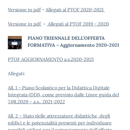
Versione in pdf
–
Allegati al PTOF 2020-2021
Versione in pdf
–
Allegati al PTOF 2019 – 2020
PIANO TRIENNALE DELL’OFFERTA
FORMATIVA – Aggiornamento 2020-2021
PTOF AGGIORNAMENTO a.s.2020-2021
AIlegati:
All. 1 – Piano Scolastico per la Didattica Digitale
Integrata (DDI), come previsto dalle Linee guida del
7.08.2020 – a.s.. 2021-2022
All. 2 – Stato delle attrezzature didattiche, degli
edifici e le potenzialità presenti per individuare
possibili utilizzi per il potenziamento dell’offerta