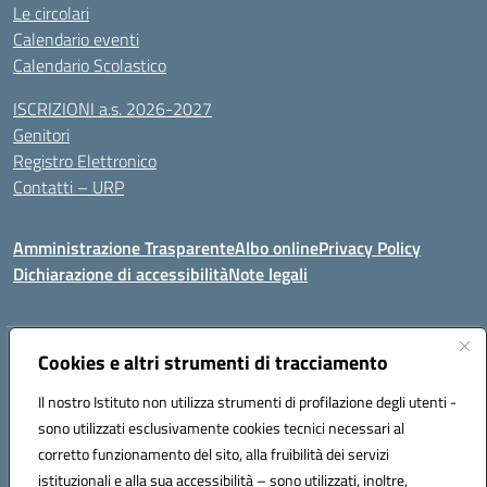
Le circolari
Calendario eventi
Calendario Scolastico
ISCRIZIONI a.s. 2026-2027
Genitori
Registro Elettronico
Contatti – URP
Amministrazione Trasparente
Albo online
Privacy Policy
Dichiarazione di accessibilità
Note legali
Indirizzo:
Cookies e altri strumenti di tracciamento
Via Tiziano, 50 - 60125 Ancona
Centralino:
0712805041
Email:
anic81600p@istruzione.it
Il nostro Istituto non utilizza strumenti di profilazione degli utenti -
Posta elettronica certificata (PEC):
anic81600p@pec.istruzione.it
sono utilizzati esclusivamente cookies tecnici necessari al
Codice fiscale: 93084460422
corretto funzionamento del sito, alla fruibilità dei servizi
Codice meccanografico:
ANIC81600P
istituzionali e alla sua accessibilità – sono utilizzati, inoltre,