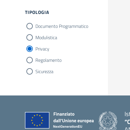
Filtri
TIPOLOGIA
Documento Programmatico
Modulistica
Privacy
Regolamento
Sicurezza
Is
“C
A