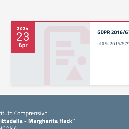
2024
GDPR 2016/67
23
GDPR 2016/679 
Apr
tituto Comprensivo
ittadella - Margherita Hack”
NCONA