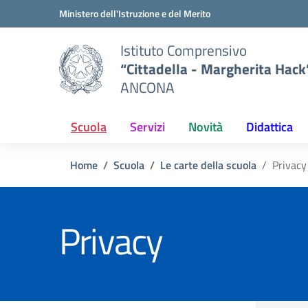
Vai ai contenuti
Vai al menu di navigazione
Vai al footer
Ministero dell'Istruzione e del Merito
Istituto Comprensivo
“Cittadella - Margherita Hack
ANCONA
Scuola
Servizi
Novità
Didattica
Home
Scuola
Le carte della scuola
Privacy
Privacy