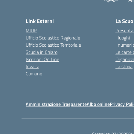
— 
Link Esterni
La Scuo
MIUR
Presenta
Ufficio Scolastico Regionale
I luoghi
Ufficio Scolastico Territoriale
I numeri 
Scuola in Chiaro
Le carte 
Iscrizioni On Line
Organizz
Invalsi
La storia
Comune
Amministrazione Trasparente
Albo online
Privacy Poli
Centralino:
071280504