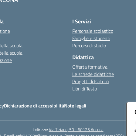
Visita la pagina iniziale della scuola
la
I Servizi
zione
Personale scolastico
Famiglie e studenti
della scuola
Percorsi di studio
della scuola
Didattica
azione
Offerta formativa
Le schede didattiche
Progetti di Istituto
Libri di Testo
cy
Dichiarazione di accessibilità
Note legali
Indirizzo:
Via Tiziano, 50 - 60125 Ancona
1
Email:
anic81600p@istruzione.it
Posta elettronica certificata (PEC):
anic8