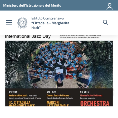
Vai ai contenuti
Vai al menu di navigazione
Vai al footer
Ministero dell'Istruzione e del Merito
Istituto Comprensivo
“Cittadella - Margherita
Hack”