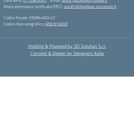
Centralino:
0712805041
Email:
anic81600p@istruzione.it
Posta elettronica certificata (PEC):
anic81600p@pec.istruzione.it
Codice fiscale: 93084460422
Codice meccanografico:
ANIC81600P
Hosting & Powered by 3D Solution S.r.l.
Concept & Design by Designers Italia