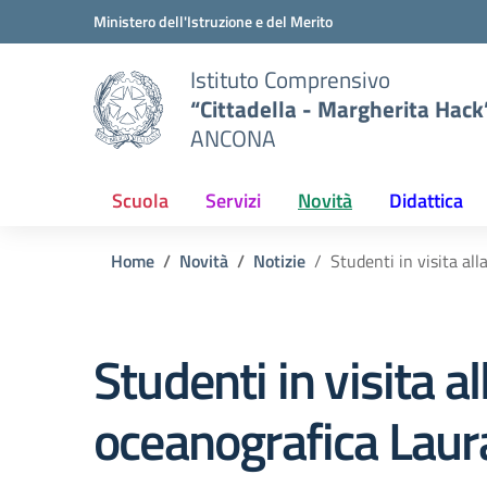
Vai ai contenuti
Vai al menu di navigazione
Vai al footer
Ministero dell'Istruzione e del Merito
Istituto Comprensivo
“Cittadella - Margherita Hack
ANCONA
Scuola
Servizi
Novità
Didattica
Home
Novità
Notizie
Studenti in visita al
Studenti in visita a
oceanografica Laur