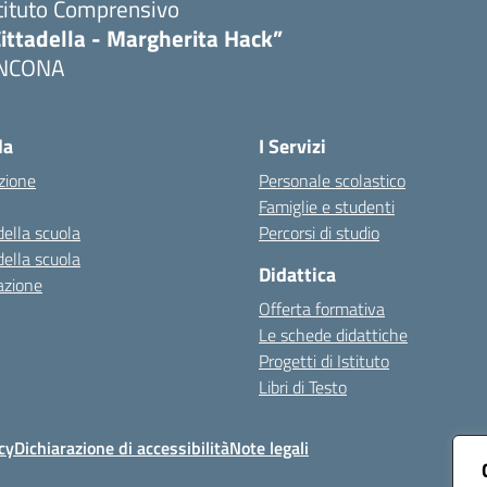
tituto Comprensivo
ittadella - Margherita Hack”
NCONA
Visita la pagina iniziale della scuola
la
I Servizi
zione
Personale scolastico
Famiglie e studenti
della scuola
Percorsi di studio
della scuola
Didattica
azione
Offerta formativa
Le schede didattiche
Progetti di Istituto
Libri di Testo
cy
Dichiarazione di accessibilità
Note legali