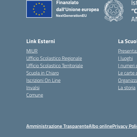
Is
“C
A
— 
Link Esterni
La Scuo
MIUR
Presenta
Ufficio Scolastico Regionale
I luoghi
Ufficio Scolastico Territoriale
I numeri 
Scuola in Chiaro
Le carte 
Iscrizioni On Line
Organizz
Invalsi
La storia
Comune
Amministrazione Trasparente
Albo online
Privacy Poli