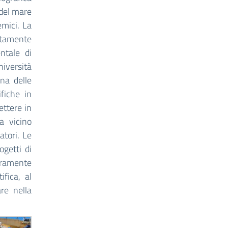
 del mare
emici. La
itamente
ntale di
iversità
na delle
ifiche in
ettere in
a vicino
atori. Le
ogetti di
uramente
ifica, al
are nella