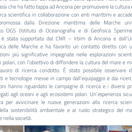
ssi che ha fatto tappa ad Ancona per promuovere la cultura
erca scientifica in collaborazione con enti marittimi e accad
 promossa dalla Direzione marittima delle Marche un
ituto OGS (Istituto di Oceanografia e di Geofisica Sperime
), è stata supportata dal CNR – Irbim di Ancona e dall’Un
nica delle Marche e ha favorito un contatto diretto con u
ioni più significative impegnate nelle esplorazioni scient
 polari, con l’obiettivo di diffondere la cultura del mare e m
 lavoro di ricerca condotto. È stato possibile osservare d
i e tecnologie messe in campo dall’equipaggio e dai ricerc
oni hanno riguardato le campagne di ricerca e i diversi pr
egati agli oceani e agli ecosistemi polari. Un’
e
sperienza sic
a per avvicinare le nuove generazioni alla ricerca scient
ella sostenibilità ambientale e al ruolo strategico del m
e nella società.