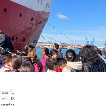
maria “C.
che il 18
nografica