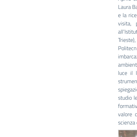
Laura Ba
e la ric
visita,
all’Ist
Trieste
Politec
imbarcaz
ambienti
luce il
strument
spiegazi
studio l
formativ
valore d
scienza 