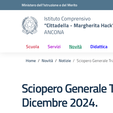
Vai ai contenuti
Vai al menu di navigazione
Vai al footer
Ministero dell'Istruzione e del Merito
Istituto Comprensivo
“Cittadella - Margherita Hack
ANCONA
Scuola
Servizi
Novità
Didattica
Home
Novità
Notizie
Sciopero Generale Tra
Sciopero Generale Tr
Dicembre 2024.