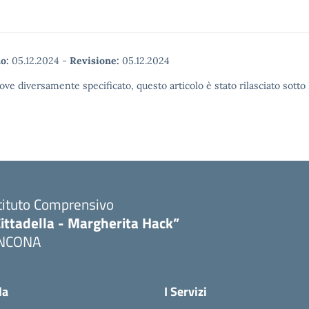
o:
05.12.2024
-
Revisione:
05.12.2024
ove diversamente specificato, questo articolo è stato rilasciato sott
tituto Comprensivo
ittadella - Margherita Hack”
NCONA
Visita la pagina iniziale della scuola
la
I Servizi