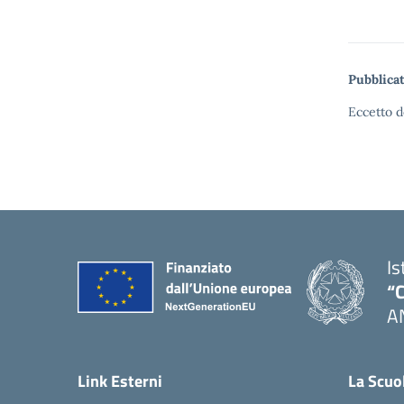
Pubblicat
Eccetto d
Is
“C
A
— 
Link Esterni
La Scuo