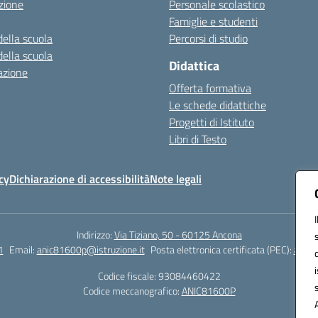
zione
Personale scolastico
Famiglie e studenti
della scuola
Percorsi di studio
della scuola
Didattica
azione
Offerta formativa
Le schede didattiche
Progetti di Istituto
Libri di Testo
cy
Dichiarazione di accessibilità
Note legali
Indirizzo:
Via Tiziano, 50 - 60125 Ancona
1
Email:
anic81600p@istruzione.it
Posta elettronica certificata (PEC):
anic8
Codice fiscale: 93084460422
Codice meccanografico:
ANIC81600P