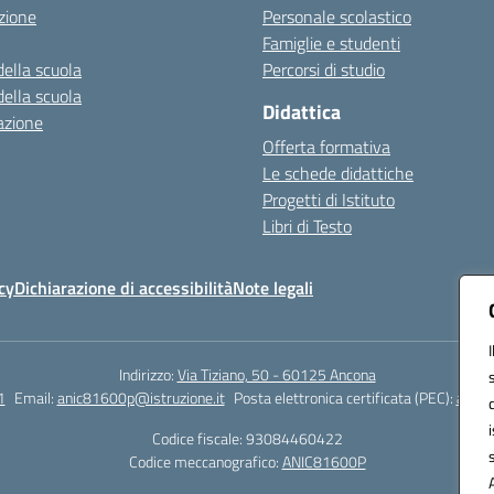
zione
Personale scolastico
Famiglie e studenti
della scuola
Percorsi di studio
della scuola
Didattica
azione
Offerta formativa
Le schede didattiche
Progetti di Istituto
Libri di Testo
cy
Dichiarazione di accessibilità
Note legali
Indirizzo:
Via Tiziano, 50 - 60125 Ancona
1
Email:
anic81600p@istruzione.it
Posta elettronica certificata (PEC):
anic8
Codice fiscale: 93084460422
Codice meccanografico:
ANIC81600P