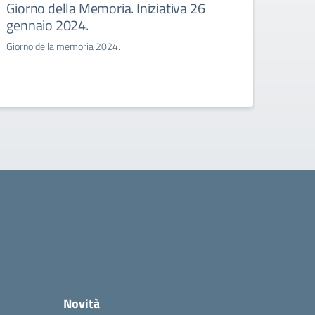
Giorno della Memoria. Iniziativa 26
Iscri
gennaio 2024.
a.s.
Giorno della memoria 2024.
Prova o
percors
grado “
Novità