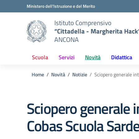
Vai ai contenuti
Vai al menu di navigazione
Vai al footer
Ministero dell'Istruzione e del Merito
Istituto Comprensivo
“Cittadella - Margherita Hack
ANCONA
Scuola
Servizi
Novità
Didattica
Home
Novità
Notizie
Sciopero generale in
Sciopero generale i
Cobas Scuola Sard