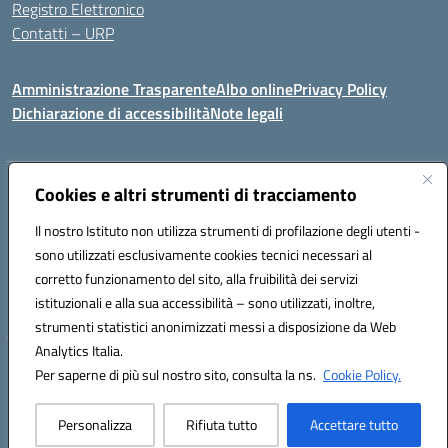
Registro Elettronico
Contatti – URP
Amministrazione Trasparente
Albo online
Privacy Policy
Dichiarazione di accessibilità
Note legali
Indirizzo:
Cookies e altri strumenti di tracciamento
Via Tiziano, 50 - 60125 Ancona
Centralino:
0712805041
Email:
anic81600p@istruzione.it
Il nostro Istituto non utilizza strumenti di profilazione degli utenti -
Posta elettronica certificata (PEC):
anic81600p@pec.istruzione.it
sono utilizzati esclusivamente cookies tecnici necessari al
Codice fiscale: 93084460422
corretto funzionamento del sito, alla fruibilità dei servizi
Codice meccanografico:
ANIC81600P
istituzionali e alla sua accessibilità – sono utilizzati, inoltre,
strumenti statistici anonimizzati messi a disposizione da Web
Analytics Italia.
Hosting & Powered by 3D Solution S.r.l.
Per saperne di più sul nostro sito, consulta la ns.
Cookie Policy.
Concept & Design by Designers Italia
Personalizza
Rifiuta tutto
Accettare tutto