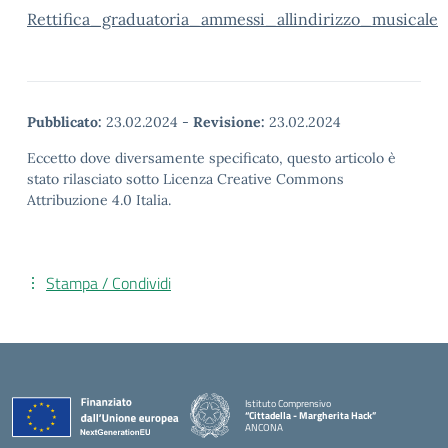
Rettifica_graduatoria_ammessi_allindirizzo_musicale
Pubblicato:
23.02.2024
-
Revisione:
23.02.2024
Eccetto dove diversamente specificato, questo articolo è
stato rilasciato sotto Licenza Creative Commons
Attribuzione 4.0 Italia.
Stampa / Condividi
Istituto Comprensivo
“Cittadella - Margherita Hack”
ANCONA
— Visita la pagina iniziale della scuola