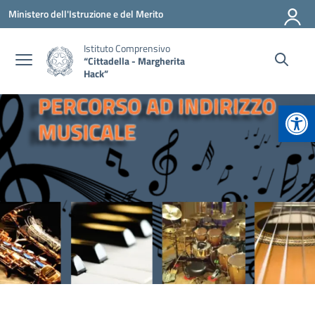
Vai ai contenuti
Vai al menu di navigazione
Vai al footer
Ministero dell'Istruzione e del Merito
Istituto Comprensivo
“Cittadella - Margherita
Hack”
Apr