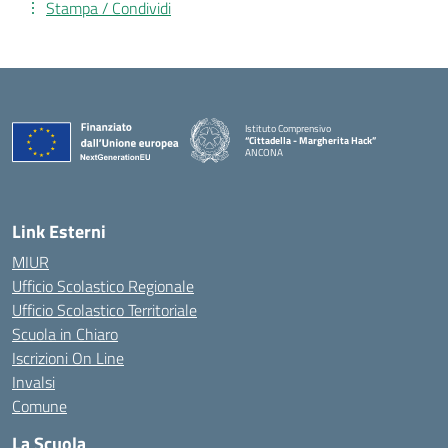
Stampa / Condividi
Istituto Comprensivo
“Cittadella - Margherita Hack”
ANCONA
— Visita la pagina iniziale della scuola
Link Esterni
MIUR
Ufficio Scolastico Regionale
Ufficio Scolastico Territoriale
Scuola in Chiaro
Iscrizioni On Line
Invalsi
Comune
La Scuola