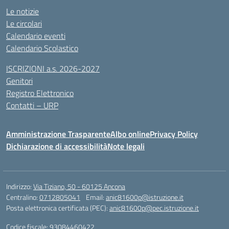
Le notizie
Le circolari
Calendario eventi
Calendario Scolastico
ISCRIZIONI a.s. 2026-2027
Genitori
Registro Elettronico
Contatti – URP
Amministrazione Trasparente
Albo online
Privacy Policy
Dichiarazione di accessibilità
Note legali
Indirizzo:
Via Tiziano, 50 - 60125 Ancona
Centralino:
0712805041
Email:
anic81600p@istruzione.it
Posta elettronica certificata (PEC):
anic81600p@pec.istruzione.it
Codice fiscale: 93084460422