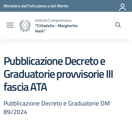
Vai ai contenuti
Vai al menu di navigazione
Vai al footer
Ministero dell'Istruzione e del Merito
Istituto Comprensivo
“Cittadella - Margherita
Hack”
Pubblicazione Decreto e
Graduatorie provvisorie III
fascia ATA
Pubblicazione Decreto e Graduatorie DM
89/2024