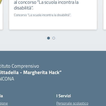
al concorso “La scuola incontra la
disabilità”.
Concorso “La scuola incontra la disabilità”.
tituto Comprensivo
ittadella - Margherita Hack”
NCONA
Visita la pagina iniziale della scuola
la
I Servizi
zione
Personale scolastico