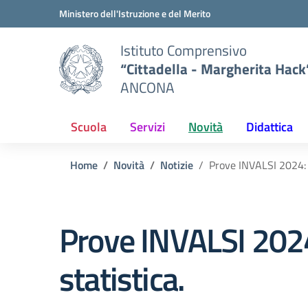
Vai ai contenuti
Vai al menu di navigazione
Vai al footer
Ministero dell'Istruzione e del Merito
Istituto Comprensivo
“Cittadella - Margherita Hack
ANCONA
Scuola
Servizi
Novità
Didattica
Home
Novità
Notizie
Prove INVALSI 2024: 
Prove INVALSI 2024
statistica.