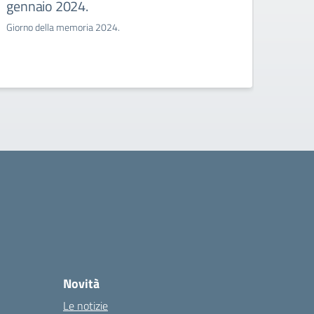
gennaio 2024.
a.s.
Giorno della memoria 2024.
Prova o
percors
grado “
Novità
Le notizie