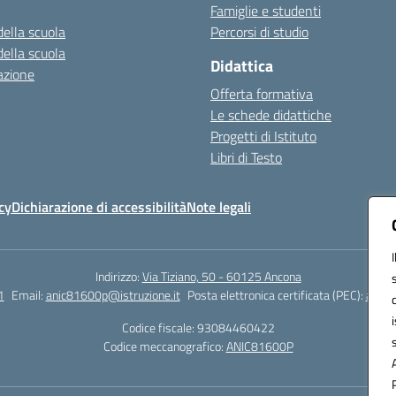
Famiglie e studenti
della scuola
Percorsi di studio
della scuola
Didattica
azione
Offerta formativa
Le schede didattiche
Progetti di Istituto
Libri di Testo
cy
Dichiarazione di accessibilità
Note legali
Indirizzo:
Via Tiziano, 50 - 60125 Ancona
1
Email:
anic81600p@istruzione.it
Posta elettronica certificata (PEC):
anic8
Codice fiscale: 93084460422
Codice meccanografico:
ANIC81600P