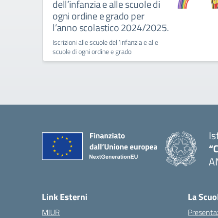
dell’infanzia e alle scuole di
ogni ordine e grado per
l’anno scolastico 2024/2025.
Iscrizioni alle scuole dell’infanzia e alle
scuole di ogni ordine e grado
Is
“C
A
— 
Link Esterni
La Scuo
MIUR
Presenta