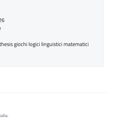
26
e
sis giochi logici linguistici matematici
alia.