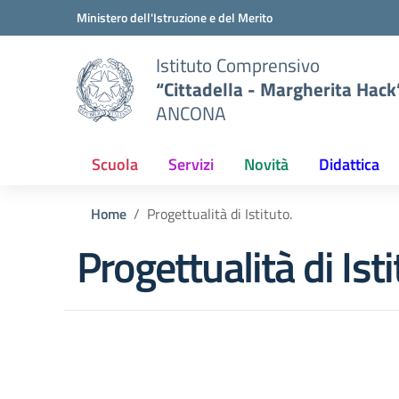
Vai ai contenuti
Vai al menu di navigazione
Vai al footer
Ministero dell'Istruzione e del Merito
Istituto Comprensivo
“Cittadella - Margherita Hack
ANCONA
Scuola
Servizi
Novità
Didattica
Home
Progettualità di Istituto.
Progettualità di Isti