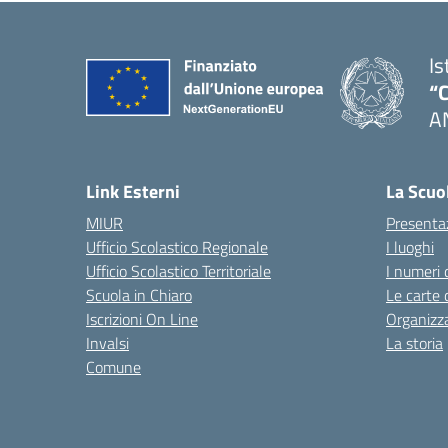
Is
“C
A
— 
Link Esterni
La Scuo
MIUR
Presenta
Ufficio Scolastico Regionale
I luoghi
Ufficio Scolastico Territoriale
I numeri 
Scuola in Chiaro
Le carte 
Iscrizioni On Line
Organizz
Invalsi
La storia
Comune