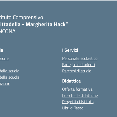
tituto Comprensivo
ittadella - Margherita Hack”
NCONA
Visita la pagina iniziale della scuola
la
I Servizi
zione
Personale scolastico
Famiglie e studenti
della scuola
Percorsi di studio
della scuola
Didattica
azione
Offerta formativa
Le schede didattiche
Progetti di Istituto
Libri di Testo