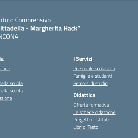
tituto Comprensivo
ittadella - Margherita Hack”
NCONA
Visita la pagina iniziale della scuola
la
I Servizi
zione
Personale scolastico
Famiglie e studenti
della scuola
Percorsi di studio
della scuola
Didattica
azione
Offerta formativa
Le schede didattiche
Progetti di Istituto
Libri di Testo