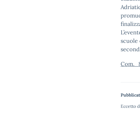
Adriati
promuo
finaliz
L’event
scuole 
seconda
Com._8
Pubblicat
Eccetto d