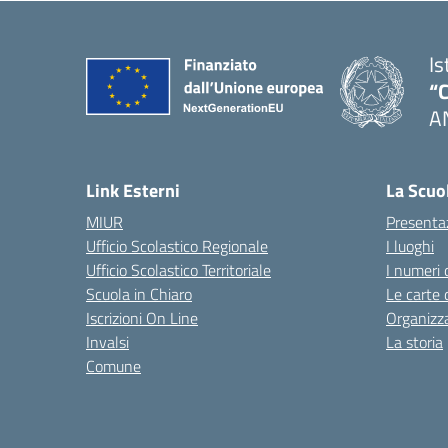
Is
“C
A
— 
Link Esterni
La Scuo
MIUR
Presenta
Ufficio Scolastico Regionale
I luoghi
Ufficio Scolastico Territoriale
I numeri 
Scuola in Chiaro
Le carte 
Iscrizioni On Line
Organizz
Invalsi
La storia
Comune