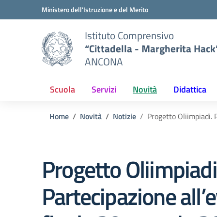
Vai ai contenuti
Vai al menu di navigazione
Vai al footer
Ministero dell'Istruzione e del Merito
Istituto Comprensivo
“Cittadella - Margherita Hack
ANCONA
Scuola
Servizi
Novità
Didattica
Home
Novità
Notizie
Progetto Oliimpiadi. 
Progetto Oliimpiadi
Partecipazione all’