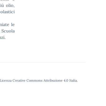
iù olio,
lastici
miate le
a Scuola
zi.
o Licenza Creative Commons Attribuzione 4.0 Italia.