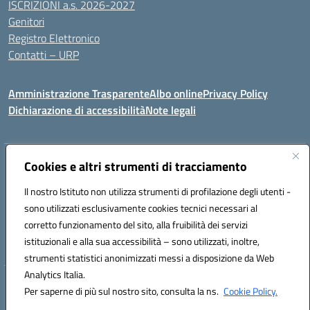
ISCRIZIONI a.s. 2026-2027
Genitori
Registro Elettronico
Contatti – URP
Amministrazione Trasparente
Albo online
Privacy Policy
Dichiarazione di accessibilità
Note legali
Indirizzo:
Cookies e altri strumenti di tracciamento
Via Tiziano, 50 - 60125 Ancona
Centralino:
0712805041
Email:
anic81600p@istruzione.it
Il nostro Istituto non utilizza strumenti di profilazione degli utenti -
Posta elettronica certificata (PEC):
anic81600p@pec.istruzione.it
sono utilizzati esclusivamente cookies tecnici necessari al
Codice fiscale: 93084460422
corretto funzionamento del sito, alla fruibilità dei servizi
Codice meccanografico:
ANIC81600P
istituzionali e alla sua accessibilità – sono utilizzati, inoltre,
strumenti statistici anonimizzati messi a disposizione da Web
Analytics Italia.
Hosting & Powered by 3D Solution S.r.l.
Per saperne di più sul nostro sito, consulta la ns.
Cookie Policy.
Concept & Design by Designers Italia