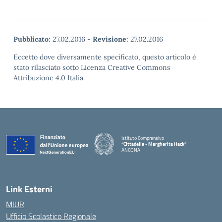
Pubblicato:
27.02.2016
-
Revisione:
27.02.2016
Eccetto dove diversamente specificato, questo articolo è
stato rilasciato sotto Licenza Creative Commons
Attribuzione 4.0 Italia.
Istituto Comprensivo
“Cittadella - Margherita Hack”
ANCONA
— Visita la pagina iniziale della scuola
Link Esterni
MIUR
Ufficio Scolastico Regionale