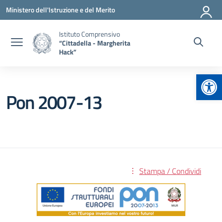
Vai ai contenuti
Vai al menu di navigazione
Vai al footer
Ministero dell'Istruzione e del Merito
Istituto Comprensivo
“Cittadella - Margherita
Hack”
Apr
Pon 2007-13
Stampa / Condividi