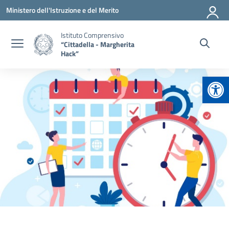
Vai ai contenuti
Vai al menu di navigazione
Vai al footer
Ministero dell'Istruzione e del Merito
Istituto Comprensivo
“Cittadella - Margherita
Hack”
Apr