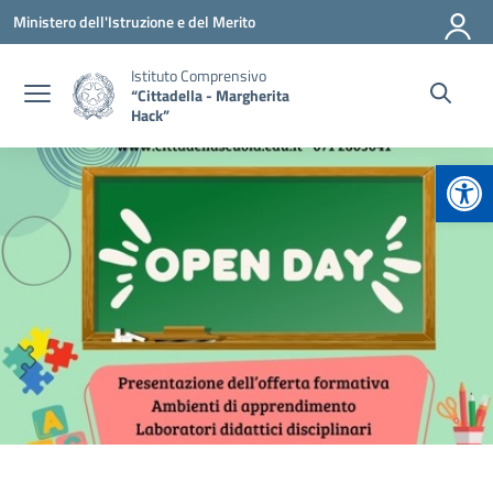
Vai ai contenuti
Vai al menu di navigazione
Vai al footer
Ministero dell'Istruzione e del Merito
Istituto Comprensivo
“Cittadella - Margherita
Hack”
Apr