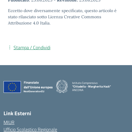
Pubblicato:
25.08.2025
-
Revisione:
25.08.2025
Eccetto dove diversamente specificato, questo articolo è
stato rilasciato sotto Licenza Creative Commons
Attribuzione 4.0 Italia.
Stampa / Condividi
Istituto Comprensivo
“Cittadella - Margherita Hack”
ANCONA
— Visita la pagina iniziale della scuola
Link Esterni
MIUR
Ufficio Scolastico Regionale