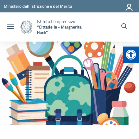
Vai ai contenuti
Vai al menu di navigazione
Vai al footer
Ministero dell'Istruzione e del Merito
Istituto Comprensivo
“Cittadella - Margherita
Hack”
Apr