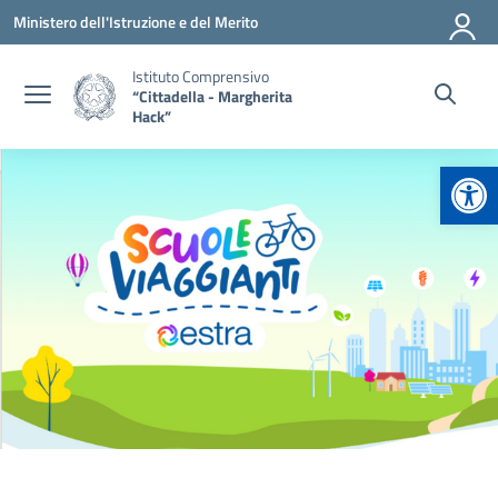
Vai ai contenuti
Vai al menu di navigazione
Vai al footer
Ministero dell'Istruzione e del Merito
Istituto Comprensivo
“Cittadella - Margherita
Hack”
Apr