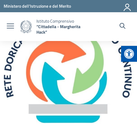
Vai ai contenuti
Vai al menu di navigazione
Vai al footer
Ministero dell'Istruzione e del Merito
Istituto Comprensivo
“Cittadella - Margherita
Hack”
Apr