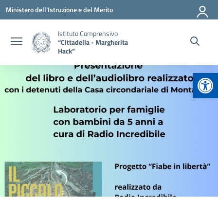
Vai ai contenuti
Vai al menu di navigazione
Vai al footer
Ministero dell'Istruzione e del Merito
Istituto Comprensivo
“Cittadella - Margherita
Hack”
Apr