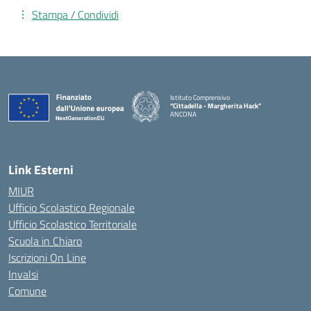
Stampa / Condividi
Istituto Comprensivo
“Cittadella - Margherita Hack”
ANCONA
— Visita la pagina iniziale della scuola
Link Esterni
MIUR
Ufficio Scolastico Regionale
Ufficio Scolastico Territoriale
Scuola in Chiaro
Iscrizioni On Line
Invalsi
Comune