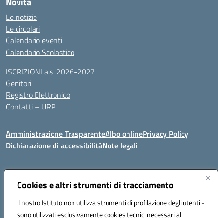
Novità
Le notizie
Le circolari
Calendario eventi
Calendario Scolastico
ISCRIZIONI a.s. 2026-2027
Genitori
Registro Elettronico
Contatti – URP
Amministrazione Trasparente
Albo online
Privacy Policy
Dichiarazione di accessibilità
Note legali
Indirizzo:
Via Tiziano, 50 - 60125 Ancona
Cookies e altri strumenti di tracciamento
Centralino:
0712805041
Email:
anic81600p@istruzione.it
Il nostro Istituto non utilizza strumenti di profilazione degli utenti -
Posta elettronica certificata (PEC):
anic81600p@pec.istruzione.it
sono utilizzati esclusivamente cookies tecnici necessari al