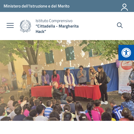
Vai ai contenuti
Vai al menu di navigazione
Vai al footer
Ministero dell'Istruzione e del Merito
Istituto Comprensivo
“Cittadella - Margherita
Hack”
Apr