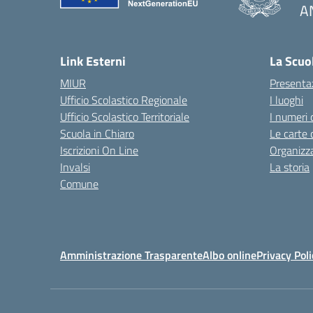
A
— 
Link Esterni
La Scuo
MIUR
Presenta
Ufficio Scolastico Regionale
I luoghi
Ufficio Scolastico Territoriale
I numeri 
Scuola in Chiaro
Le carte 
Iscrizioni On Line
Organizz
Invalsi
La storia
Comune
Amministrazione Trasparente
Albo online
Privacy Poli