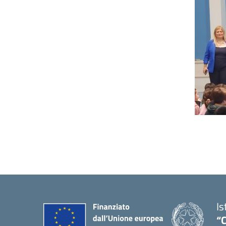
Is
“C