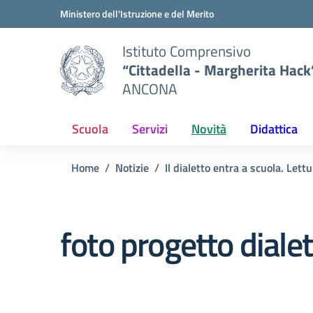
Vai ai contenuti
Vai al menu di navigazione
Vai al footer
Ministero dell'Istruzione e del Merito
Istituto Comprensivo
“Cittadella - Margherita Hack
ANCONA
Scuola
Servizi
Novità
Didattica
Home
Notizie
Il dialetto entra a scuola. Let
foto progetto diale