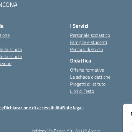
NCONA
Visita la pagina iniziale della scuola
la
I Servizi
zione
Personale scolastico
Famiglie e studenti
della scuola
Percorsi di studio
della scuola
Didattica
azione
Offerta formativa
Le schede didattiche
Progetti di Istituto
Libri di Testo
cy
Dichiarazione di accessibilità
Note legali
Indirizzo:
Via Tiziano, 50 - 60125 Ancona