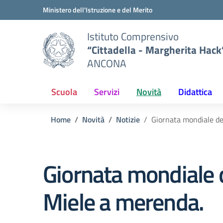
Vai ai contenuti
Vai al menu di navigazione
Vai al footer
Ministero dell'Istruzione e del Merito
Istituto Comprensivo
“Cittadella - Margherita Hack
ANCONA
Scuola
Servizi
Novità
Didattica
Home
Novità
Notizie
Giornata mondiale del
Giornata mondiale d
Miele a merenda.