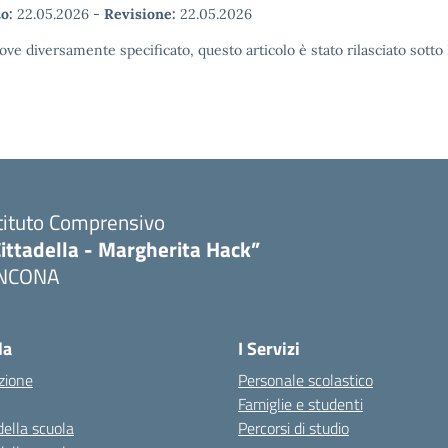
o:
22.05.2026
-
Revisione:
22.05.2026
ove diversamente specificato, questo articolo è stato rilasciato sott
tituto Comprensivo
ittadella - Margherita Hack”
NCONA
Visita la pagina iniziale della scuola
la
I Servizi
zione
Personale scolastico
Famiglie e studenti
della scuola
Percorsi di studio