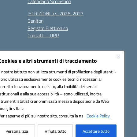
Calendario Scolastico
ISCRIZIONI a.s. 2026-2027
Genitori
Registro Elettronico
Contatti – URP
Cookies e altri strumenti di tracciamento
Il nostro Istituto non utilizza strumenti di profilazione degli utenti -
sono utilizzati esclusivamente cookies tecnici necessari al
1600p@pec.istruzione.it
corretto funzionamento del sito, alla fruibilità dei servizi
istituzionali e alla sua accessibilità – sono utilizzati, inoltre,
strumenti statistici anonimizzati messi a disposizione da Web
Analytics Italia.
Per saperne di più sul nostro sito, consulta la ns.
Cookie Policy.
Personalizza
Rifiuta tutto
Accettare tutto