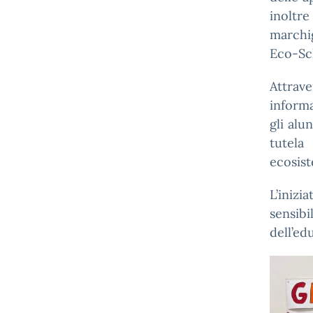
inoltr
marchi
Eco-Sc
Attrave
informa
gli alu
tutela
ecosist
L’iniz
sensib
dell’ed