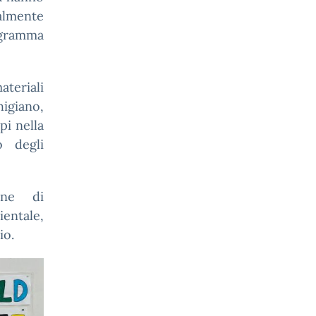
almente
ogramma
ateriali
higiano,
pi nella
o degli
ione di
entale,
io.