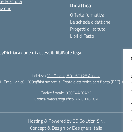
della scuola
Didattica
azione
Offerta formativa
Le schede didattiche
Progetti di Istituto
Libri di Testo
cy
Dichiarazione di accessibilità
Note legali
Indirizzo:
Via Tiziano, 50 - 60125 Ancona
1
Email:
anic81600p@istruzione.it
Posta elettronica certificata (PEC):
anic8
Codice fiscale: 93084460422
Codice meccanografico:
ANIC81600P
Hosting & Powered by 3D Solution S.r.l.
Concept & Design by Designers Italia