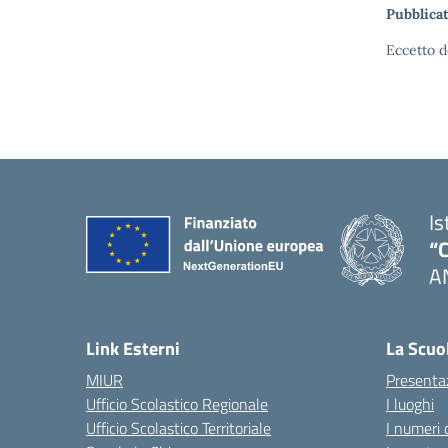
Pubblicat
Eccetto d
Is
“C
A
— 
Link Esterni
La Scuo
MIUR
Presenta
Ufficio Scolastico Regionale
I luoghi
Ufficio Scolastico Territoriale
I numeri 