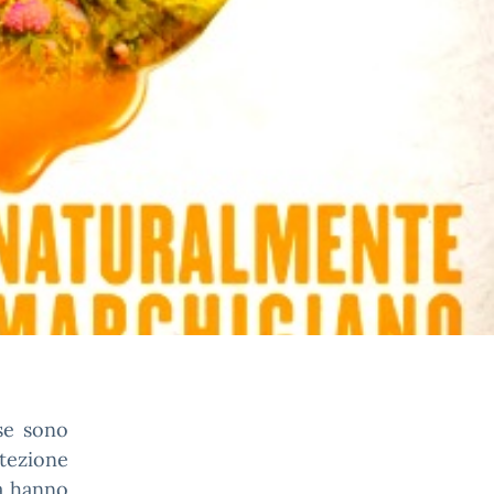
e sono
otezione
ia hanno