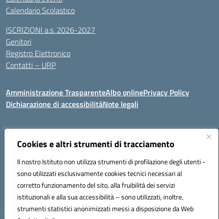
Calendario Scolastico
ISCRIZIONI a.s. 2026-2027
Genitori
Registro Elettronico
Contatti – URP
Amministrazione Trasparente
Albo online
Privacy Policy
Dichiarazione di accessibilità
Note legali
Indirizzo:
Cookies e altri strumenti di tracciamento
Via Tiziano, 50 - 60125 Ancona
Centralino:
0712805041
Email:
anic81600p@istruzione.it
Il nostro Istituto non utilizza strumenti di profilazione degli utenti -
Posta elettronica certificata (PEC):
anic81600p@pec.istruzione.it
sono utilizzati esclusivamente cookies tecnici necessari al
Codice fiscale: 93084460422
corretto funzionamento del sito, alla fruibilità dei servizi
Codice meccanografico:
ANIC81600P
istituzionali e alla sua accessibilità – sono utilizzati, inoltre,
strumenti statistici anonimizzati messi a disposizione da Web