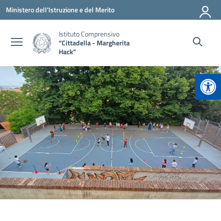
Vai ai contenuti
Vai al menu di navigazione
Vai al footer
Ministero dell'Istruzione e del Merito
Istituto Comprensivo
“Cittadella - Margherita
Hack”
Apr