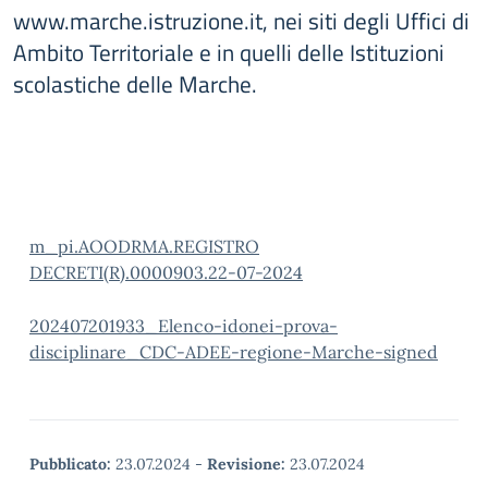
www.marche.istruzione.it, nei siti degli Uffici di
Ambito Territoriale e in quelli delle Istituzioni
scolastiche delle Marche.
m_pi.AOODRMA.REGISTRO
DECRETI(R).0000903.22-07-2024
202407201933_Elenco-idonei-prova-
disciplinare_CDC-ADEE-regione-Marche-signed
Pubblicato:
23.07.2024
-
Revisione:
23.07.2024