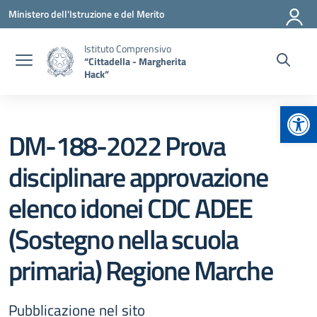
Vai ai contenuti
Vai al menu di navigazione
Vai al footer
Ministero dell'Istruzione e del Merito
Istituto Comprensivo
“Cittadella - Margherita
Hack”
Apr
DM-188-2022 Prova
disciplinare approvazione
elenco idonei CDC ADEE
(Sostegno nella scuola
primaria) Regione Marche
Pubblicazione nel sito