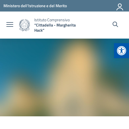
Vai ai contenuti
Vai al menu di navigazione
Vai al footer
Ministero dell'Istruzione e del Merito
Istituto Comprensivo
“Cittadella - Margherita
Hack”
Apr