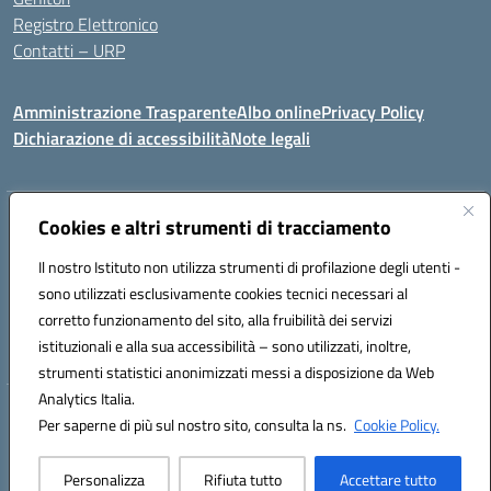
Registro Elettronico
Contatti – URP
Amministrazione Trasparente
Albo online
Privacy Policy
Dichiarazione di accessibilità
Note legali
Indirizzo:
Cookies e altri strumenti di tracciamento
Via Tiziano, 50 - 60125 Ancona
Centralino:
0712805041
Email:
anic81600p@istruzione.it
Il nostro Istituto non utilizza strumenti di profilazione degli utenti -
Posta elettronica certificata (PEC):
anic81600p@pec.istruzione.it
sono utilizzati esclusivamente cookies tecnici necessari al
Codice fiscale: 93084460422
corretto funzionamento del sito, alla fruibilità dei servizi
Codice meccanografico:
ANIC81600P
istituzionali e alla sua accessibilità – sono utilizzati, inoltre,
strumenti statistici anonimizzati messi a disposizione da Web
Analytics Italia.
Hosting & Powered by 3D Solution S.r.l.
Per saperne di più sul nostro sito, consulta la ns.
Cookie Policy.
Concept & Design by Designers Italia
Personalizza
Rifiuta tutto
Accettare tutto