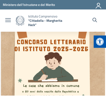
Vai ai contenuti
Vai al menu di navigazione
Vai al footer
Ministero dell'Istruzione e del Merito
Istituto Comprensivo
“Cittadella - Margherita
Hack”
Apr