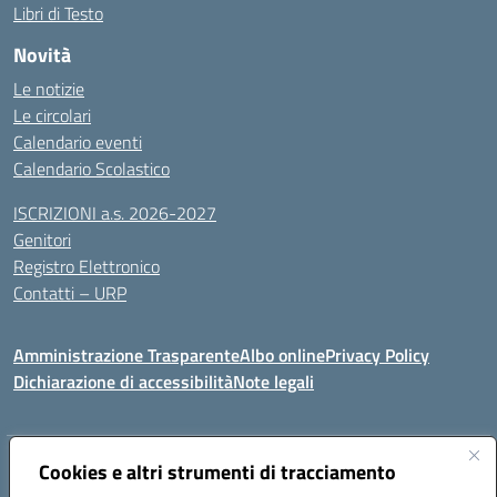
Libri di Testo
Novità
Le notizie
Le circolari
Calendario eventi
Calendario Scolastico
ISCRIZIONI a.s. 2026-2027
Genitori
Registro Elettronico
Contatti – URP
Amministrazione Trasparente
Albo online
Privacy Policy
Dichiarazione di accessibilità
Note legali
Indirizzo:
Cookies e altri strumenti di tracciamento
Via Tiziano, 50 - 60125 Ancona
Centralino:
0712805041
Email:
anic81600p@istruzione.it