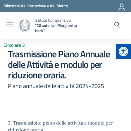
Vai ai contenuti
Vai al menu di navigazione
Vai al footer
Ministero dell'Istruzione e del Merito
Istituto Comprensivo
“Cittadella - Margherita
Hack”
Apr
Circolare 3
Trasmissione Piano Annuale
delle Attività e modulo per
riduzione oraria.
Piano annuale delle attività 2024-2025
3. Trasmissione piano delle attività e modulo per
riduzione oraria